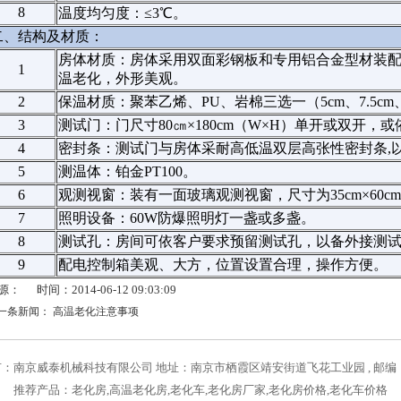
8
温度均匀度：≤3℃。
二、结构及材质：
房体材质：房体采用双面彩钢板和专用铝合金型材装
1
温老化，外形美观。
2
保温材质：聚苯乙烯、PU、岩棉三选一（5cm、7.5cm
3
测试门：门尺寸80㎝×180cm（W×H）单开或双开，
4
密封条：测试门与房体采耐高低温双层高张性密封条,
5
测温体：铂金PT100。
6
观测视窗：装有一面玻璃观测视窗，尺寸为35cm×60c
7
照明设备：60W防爆照明灯一盏或多盏。
8
测试孔：房间可依客户要求预留测试孔，以备外接测
9
配电控制箱美观、大方，位置设置合理，操作方便。
： 时间：2014-06-12 09:03:09
一条新闻：
高温老化注意事项
有：
南京威泰机械科技有限公司
地址：南京市栖霞区靖安街道飞花工业园 , 邮编：2
推荐产品：
老化房
,
高温老化房
,
老化车
,
老化房厂家
,
老化房价格
,
老化车价格