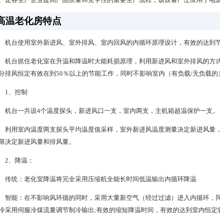
高温老化房特点
机台使用室外新进风、室外排风、室内回风的内循环原理设计，有效的达到
机台抓住老化室在升温和降温时大能耗损原理，利用新进风和室外排风的方式
分排风恒定有效在到50％以上的节能工作，同时不影响室内（有负载/无负载
1、控制
机台一共设4个温度探头，新进风口一支，室内两支，主机箱超温保护一支。
利用室内温度两支探头平均温度值采样，室外新进风温度测量决定新进风量
限决定新进风量和排风量。
2、降温：
传统：老化室降温将完全采用压缩机全能长时间低温输出内循环降温
智能：在不影响风环循的同时，采用大量新空气（经过过滤）进入内循环，同
冷采用伺服冷煤流量调节制冷输出;有效的缩短降温时间，有效的达到室内恒定