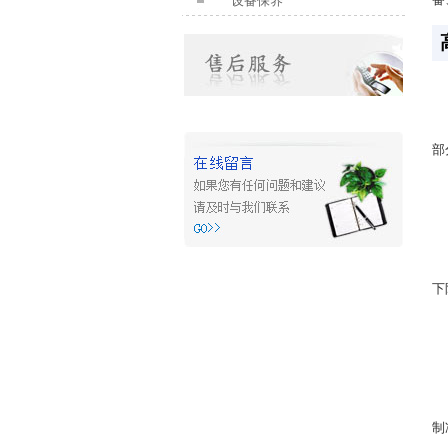
设备保养
部
下
制