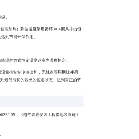
室温。
智能加热）到达温度采用循环30％回风排出恒
的达到节能环保作用。
或降温的方式恒定温度达室内温度恒定。
煤流量控制制冷输出和，无触点等周期脉冲调
达到最低能耗的输出的恒定状态，达到真正的节
002S2-95，《电气装置安装工程接地装置施工
。