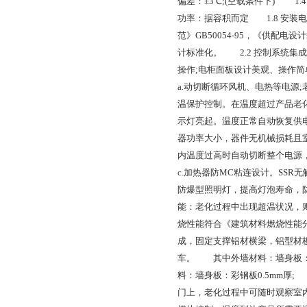
偏差：±3℃;(空载条件下) 1
功率：据容积而定 1.8 安装电
范》GB50054-95，《供配电设
计标准化。 2.2 控制系统
操作;电柜面板设计美观、操作
a.动切断循环风机、电热等电源
温保护控制。在温度超过产品老
示灯亮起。温度正常自动恢复供电
器功率大小，器件无机械损耗且
内温度过高时自动切断整个电源
c.加热器防MC粘连设计。SS
防爆型照明灯，提高灯泡寿命，
能：老化过程中出现超温状况，
烧性能符合《建筑材料燃烧性能分
成，固定支撑铝材横梁，铝型材
车。 其中外墙材料：墙身板：彩
料：墙身板：彩钢板0.5mm厚;
门上，老化过程中可随时观察室内