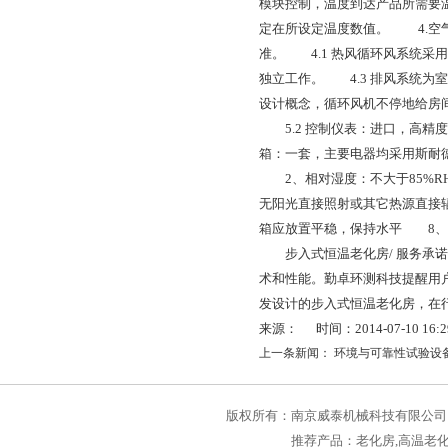
模块控制，温度到达产品所需要
定在所设定温度数值。 4.空气
准。 4.1 热风循环风系统采
独立工作。 4.3 排风系统为
设计概念，循环风机不停地给房间
5.2 控制仪表：进口，高精度数显
箱：一套，主要电器均采用斯耐德
2、相对湿度：不大于85%R
无阳光直接照射或其它热源直接
箱应放置平稳，保持水平 8、
步入式恒温老化房/ 服务承诺
术和性能。勤卓环测科技提醒用
发设计的步入式恒温老化房，在
来源： 时间：2014-07-10 16:29
上一条新闻：
环境与可靠性试验设
版权所有：
南京威泰机械科技有限公司
推荐产品：
老化房
,
高温老