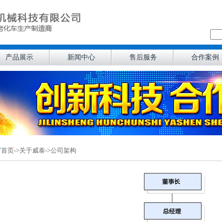
产品展示
新闻中心
售后服务
合作案例
首页
->关于威泰->公司架构