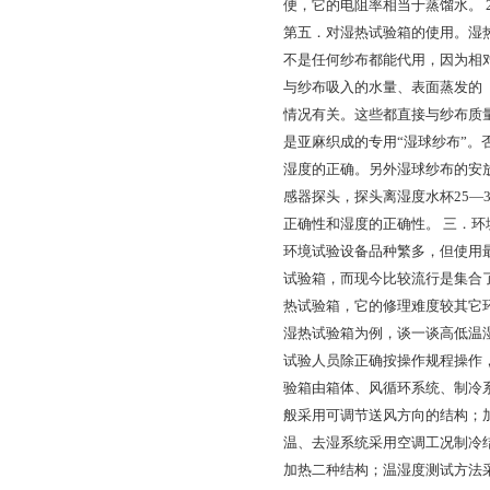
便，它的电阻率相当于蒸馏水。 
第五．对湿热试验箱的使用。湿热
不是任何纱布都能代用，因为相
与纱布吸入的水量、表面蒸发的
情况有关。这些都直接与纱布质
是亚麻织成的专用“湿球纱布”
湿度的正确。另外湿球纱布的安放
感器探头，探头离湿度水杯25—
正确性和湿度的正确性。 三．环
环境试验设备品种繁多，但使用
试验箱，而现今比较流行是集合
热试验箱，它的修理难度较其它
湿热试验箱为例，谈一谈高低温
试验人员除正确按操作规程操作
验箱由箱体、风循环系统、制冷
般采用可调节送风方向的结构；
温、去湿系统采用空调工况制冷
加热二种结构；温湿度测试方法