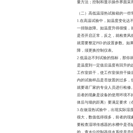
量方法；控制和显示操作界面采
（二）高低温湿热试验箱的一些
1.在高温试验中，如温度变化达
一排除故障。如温度升得很慢，
是否开启正常，反之，就检查风
就需要整定PID 的设置参数。
障，须更换控制仪表。
2.低温达不到试验的指标，那你
是温度到一定值后温度有回升的
工作室烘干，使工作室保持干燥
内的试验样品是否放置的过多，
就要请厂家的专业人员进行检修
后者的现象是设备的使用环境不
体后与墙的距离）要满足要求（
3.在做湿热试验中，出现实际湿
很大，数值低得很多，前者的现
要检查湿球传感器的水槽中是否
的，查水位控制器供水系统是否