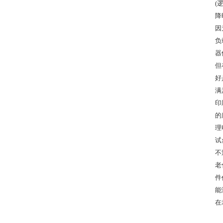
(
降
因
负
器
但
好
满
印
的
理
试
不
老
件
能
在