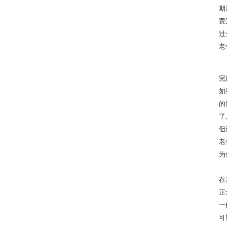
期
费
过
老
完
如
的
了
但
老
为
在
正
一
可