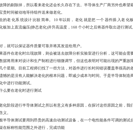
故障的剔除掉，所以看来老化还会长久存在下去。半导体生产厂商另外也希望
宝贵时间被动地等待组件送来做老化。
去的老 化系 统设计 比较 简单。 10 年以前， 老化 就是把 一个 器件插 入老 化
化板加上直流偏压(静态老化)并升高温度，168 个小时之后将器件取出进行测试
好，就可以保证器件质量可靠并将其发送给用户。
果器件在老化时出现故障，则会被送去故障分析实验室进行分析，这可能会需
数据将用来对设计和生产制程进行细微调节，但这也表明对可能出现的严重故
几个星期。目前工程师们找了一些方法，对器件进行长时间错误覆盖率很高的
遗憾的是没有人能解决老化的根本问题，即减少成本与时间。于是半导体制造
化中进行功能测试。
什么要在老化时进行测试
老化阶段进行半导体测试之所以有意义有多种原因，在探讨这些原因之前，我们
含义。
般半导体测试要用到昂贵的高速自动测试设备，在一个电性能条件可调的测试
疑在标称性能范围之外进行，完成功能