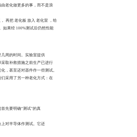
藉由老化做更多的事，而不是浪
板， 再把 老化板 放入 老化室 ，给
。如果经 100%测试后仍然性能
要几周的时间。实验室提供
障采取补救措施之前生产已进行
老化，甚至还对器件作一些测试。
商们采用了另一种老化方式：在
首先要明确“测试”的真
台上对半导体作测试。它还