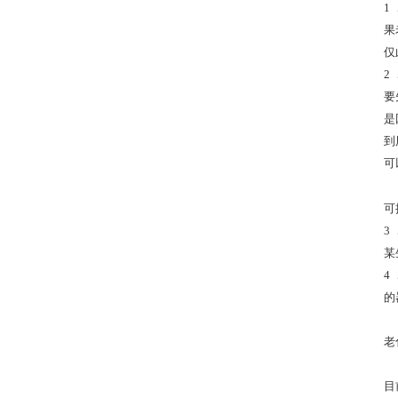
1
果
仅
2
要
是
到
可
可
3
某
4
的
老
目