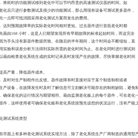
 ． 将耗时的功能测试移到老化中可以节约昂贵的高速测试仪器的时间。如
老化后只进行参数测试及很少的功能测试，那么用现有设备可测试更多器件，
此一点即可抵消因采用老化测试方案而发生的费用。
 ． 达到预期故障率的实际老化时间相对更短。过去器件进行首批老化时都
先藉由168 小时，这是人们期望发现所有早期故障的标准起始时间，而这完全
因为手头没有新器件数据所致。在随后的半年期间，这个时间会不断缩短，直
用实验和误差分析方法得到实际所需的老化时间为止。在老化同时进行测试则
以藉由检查老化系统生成的实时记录及时发现产生的故障。尽快掌握老化时间
提高产量，降低器件成本。
 ． 及时对生产制程作出反馈。器件故障有时直接对应于某个制造制程或者
生产设备，在故障发生时及时了解信息可立刻解决可能存在的制程缺陷，避免
 ． 确保老化的运行情况与期望相符。藉由监测老化板上的每个器件，可在老化
器件，这样使用者可确保老化板和老化系统按预先设想的状况运行，没有产能
化测试系统类型
前市面上有多种老化测试系统实现方法，除了老化系统生产厂商制造的通用型