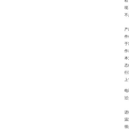
程
现
不
产
件
于
作
本
态
行
上
电话
过
进
温
很