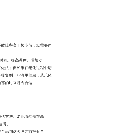
际故障率高于预期值，就需要再
化时间。提高温度、增加动
常做法；但如果在老化过程中进
能收集到一些有用信息，从总体
所需的时间是否合适。
替代方法。老化依然是在高
信号。
在产品到达客户之前把有早