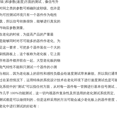
逻辑 )和参数(速度)方面的测试，像信号升
时间之类的参数可精确到皮秒级。也许是
为可控测试环境只有一个器件作为电性
载，所以信号转换很快，能够进行真实的
件响应参数测量。
在老化的时候，为提高产品的产量最
是能够同时对尽可能多的器件作老化。为
足这一要求，可把多个器件装在一个大的
刷线路板上，这个板称为老化板，它上面
所有器件都并联在一起。大型老化板的物
电气特性不能和只测试一个器件的小测
台相比，因为老化板上的容性和感性负载会给速度测试带来麻烦。所以我们通
过在某些情况下，运用特殊的系统设计技术在老化环境下进行速度测试也是可
化系统中的“测试”可以指任何方面，从对每一器件每一管脚进行基本信号测试
作几乎 100%功能测试，这一切均视器件复杂性及所选用的老化测试系统而定。可
测试都是可以做得到的，但是这样采用的方法可能会减少老化板上的器件密度
老化中进行测试的好处有：