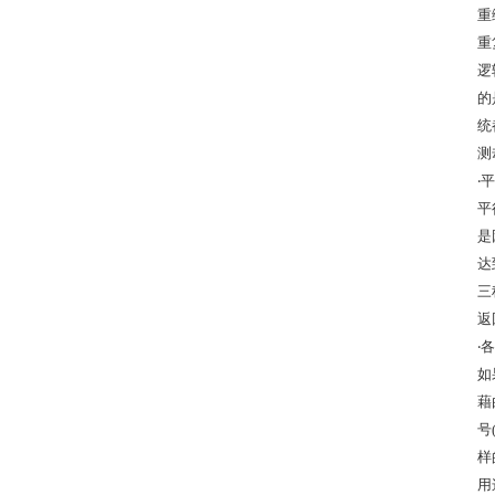
重
重
逻
的
统
测
‧
平
是
达
三
返
‧
如
藉
号
样
用