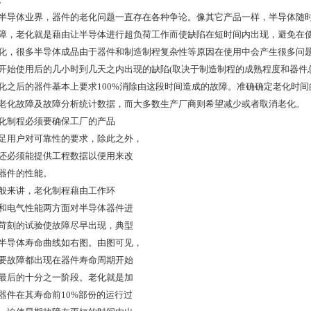
半导体业界，器件的老化问题一直存在各种争论。像其它产品一样，半导体随
障，老化就是藉由让半导体进行超负荷工作而使缺陷在短时间内出现，避免在
化，很多半导体成品由于器件和制造制程复杂性等原因在使用中会产生很多问
开始使用后的几小时到几天之内出现的缺陷(取决于制造制程的成熟程度和器件
化之后的器件基本上要求100%消除由这段时间造成的故障。准确确定老化时
老化故障及故障分析统计数据，而大多数生产厂商则希望减少或者取消老化。
化制程必须要确保工厂的产品
足用户对可靠性的要求，除此之外，
还必须能提供工程数据以便用来改
器件的性能。
般来讲，老化制程藉由工作环
和电气性能两方面对半导体器件进
苛刻的试验使故障尽早出现，典型
半导体寿命曲线如右图。由图可见，
要故障都出现在器件寿命周期开始
最后的十分之一阶段。老化就是加
器件在其寿命前10%部份的运行过