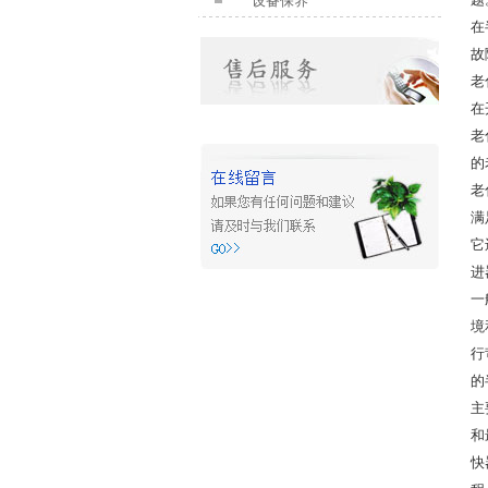
设备保养
在
故
老
在
老
的
老
满
它
进
一
境
行
的
主
和
快