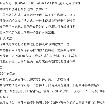
编程及可下载 SRAM 产生，用 SRAM 的好处是可利用计算机
复编程而使老化系统适用于多种产品。
辑器件老化测试主要有两种实现方法：平行和串行，这指
是系统的输入或监测方式。一般来说所有逻辑器件测试系
都用平行方式把大量信号传给器件，但用这种方式进行监
却不能将老化板上的每一个器件分离出来。
平行测试法
行测试是在老化过程中进行器件测试最快的方法，这
因为有多条信号线连在器件的输入输出端，使数据传输量
到最大，I/O 线的输入端由系统测试部份控制。平行测试有
种基本方式：各器件单选、单引脚信号返回和多引脚信号
回。
各器件单选法
果老化板上的器件可以和其它器件分离开，系统就可
由选择方法分别连到每一个器件上，如使用片选引脚，所有器件都并联起来，
(图2)。 系统提供专门的器件选择信号，在测试过程中一次选中一个，老化时
的数据。
这种方法每个器件会轮流被选到，器件和老化系统之间的大量数据藉由并行总