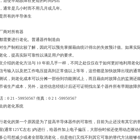
，迫使早期故障在更短的时间内出
，通常是几小时而不用几月或几年。
是所有的半导体生
厂商对所有器
都需要进行老化。普通器件制造由
对生产制程比较了解，因此可以预先掌握藉由统计得出的失效预计值。如果实
老化，提高实际可靠性以满足用户的要求。
文介绍的老化方法与 10 年前几乎一样，不同之处仅仅在于如何更好地利用老
信号输入以及把工作电压提高到正常值以上等等，这些都是加快故障出现的通
测试，则老化成本可以分摊一部份到功能测试上，而且藉由对故障点的监测还
节省生产成本，另外，这些信息经统计后还可证明找出某个器件所有早期故障
：0 21 - 59950567 传真：0 2 1 -59950567
去的老化系统
行老化的第一个原因是为了提高半导体器件的可靠性，目前为止还没有其它的
室(通常125℃左右 )内进行，给器件加上电子偏压，大部份时候还使用动态驱动
多公司想减少或者全部取消老化，但是他们又找不到其它可靠的替代方法能够