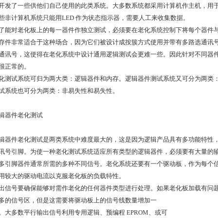
开发了一些供他们自己使用的此类系统。大多数系统都采用计算机作主机，用
些非计算机系统只能用LED 作为状态指示器，需要人工来收集数据。
了能对老化板上的每一器件作独立测试，必须要在老化系统控制下将每个器件
存件非常适合于这种场合，因为它们被设计成按簇方式使用并带有多路选通讯
通讯号，这使得在老化系统中设计通用逻辑测试会更难一些。因此针对不同器
很正常的。
化测试系统可归为两大类：逻辑器件和内存。逻辑器件测试系统又可分为两类
试系统也可分为两类：非易失性和易失性。
辑器件老化测试
辑器件老化测试是两类系统中难度最大的，这是因为逻辑产品具有多功能特性
讯号引脚。为使一种老化测试系统适应所有类型的逻辑器件，必须要有大量的
多引脚器件通常所需的多种不同信号。老化系统还要有一个驱动板，作为每个
用较大的驱动电流以克服老化板的负载特性。
出信号要确保能够对需作老化的任何器件类型进行处理。如果老化板加载有问
多的信号区，但是这需要将驱动板上的信号线数量增加一
。大多数平行输出信号利用专用逻辑、预编程 EPROM、或可