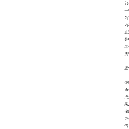
部
一
为
内
选
是
老
测
逻
逻
通
成
采
输
更
倍